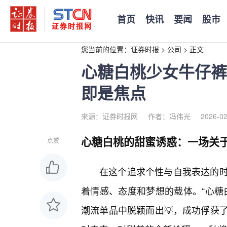
首页
快讯
要闻
股市
您当前的位置：
证券时报
>
公司
>
正文
心糖白桃少女牛仔裤
即是焦点
来源：证券时报网
作者：冯伟光
2026-02
心糖白桃的甜蜜诱惑：一场关于
点赞
在这个追求个性与自我表达的时
着情感、态度和梦想的载体。“心糖
潮流单品中脱颖而出💡，成功俘获