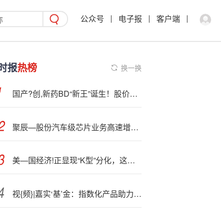
公众号
电子报
客户端
时报
热榜
换一换
国产?创,新药BD“新王”诞生！股价天量巨振！港股通创新药ETF（520880）全天放量溢价，资金加速“抄底”？
聚辰—股份汽车级芯片业务高速增长 营收占比已超10%
美—国经济!正显现“K型”分化，这些领域已现明显迹象
视{频}|嘉实‘基’金：指数化产品助力新质生产力发展