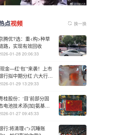
热点
视频
换一换
京腾优?选：重<构>种草
链路，实现有效回收
2026-01-28 20:06:33
“现金—红‘包’”来袭！上市
银行拟中期分红 六大行派
发超2000亿
2026-01-29 13:29:33
粤桂股份：‘目’前部分固
态电池技术添{加}氨基磺
酸
2026-01-27 09:45:33
银行:将清理<“>沉睡账