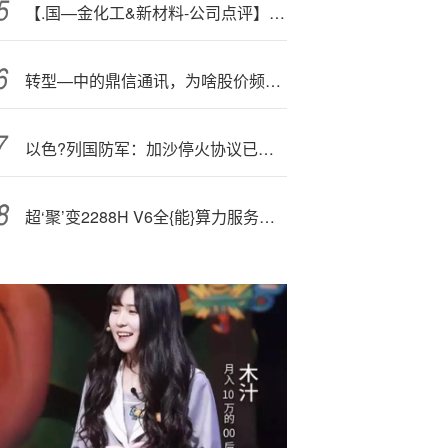
【.国—金化工&新材料-公司点评】光华科技：业绩持续改善，募投项目稳步推进（2025-10-16）
转型—中的鼎信通讯，为啥股价频繁异动？
以色?列国防军：加沙停火协议已于当地时间中午生效
超‘聚’变2288H V6全{能}算力服务器灵活应用热卖