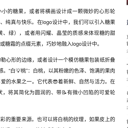
颗小小的糖果，或者将横画设计成一颗微妙的心形轮
、纯真与快乐。在logo设计中，我们可以引入糖果
黄、绿），或者用闪耀、晶莹的质感来体现糖的甜
或糖霜的点缀元素，巧妙地融入logo设计中。
勾勒心形的边缘，或者设计一个模仿糖果包装纸折叠
腻感。“白💡桃”：白桃，以其粉嫩的色泽、饱满的果肉
爱的水果之一。它代表😎着新鲜、自然与活力。在
形状，将其简化为圆润的、带📝有微小凹陷的可爱轮
o色彩的重要来源。也可以将白桃的纹理，如果皮上的